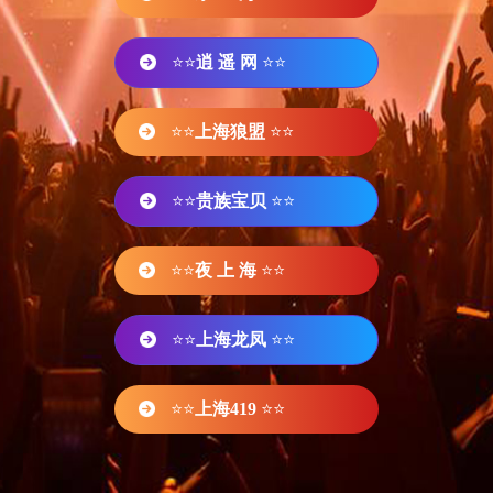
⭐⭐
逍 遥 网
⭐⭐
⭐⭐
上海狼盟
⭐⭐
⭐⭐
贵族宝贝
⭐⭐
⭐⭐
夜 上 海
⭐⭐
⭐⭐
上海龙凤
⭐⭐
⭐⭐
上海419
⭐⭐