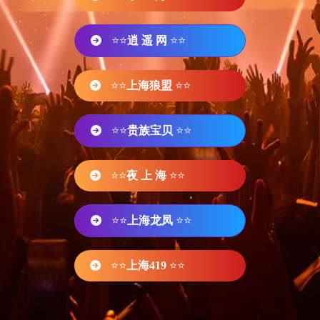
⭐⭐
逍 遥 网
⭐⭐
⭐⭐
上海狼盟
⭐⭐
⭐⭐
贵族宝贝
⭐⭐
⭐⭐
夜 上 海
⭐⭐
⭐⭐
上海龙凤
⭐⭐
⭐⭐
上海419
⭐⭐