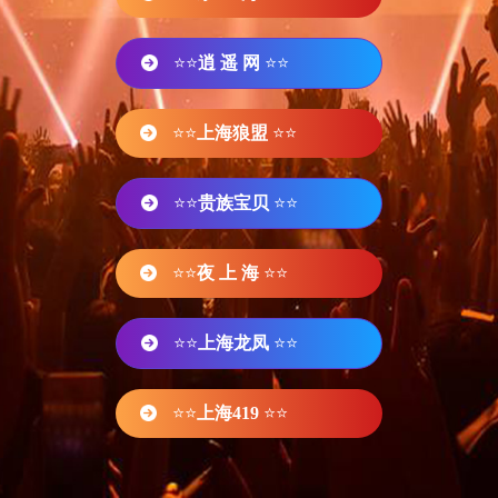
⭐⭐
逍 遥 网
⭐⭐
⭐⭐
上海狼盟
⭐⭐
⭐⭐
贵族宝贝
⭐⭐
⭐⭐
夜 上 海
⭐⭐
⭐⭐
上海龙凤
⭐⭐
⭐⭐
上海419
⭐⭐