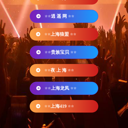
⭐⭐
逍 遥 网
⭐⭐
⭐⭐
上海狼盟
⭐⭐
⭐⭐
贵族宝贝
⭐⭐
⭐⭐
夜 上 海
⭐⭐
⭐⭐
上海龙凤
⭐⭐
⭐⭐
上海419
⭐⭐