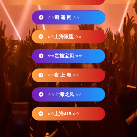
⭐⭐
逍 遥 网
⭐⭐
⭐⭐
上海狼盟
⭐⭐
⭐⭐
贵族宝贝
⭐⭐
⭐⭐
夜 上 海
⭐⭐
⭐⭐
上海龙凤
⭐⭐
⭐⭐
上海419
⭐⭐