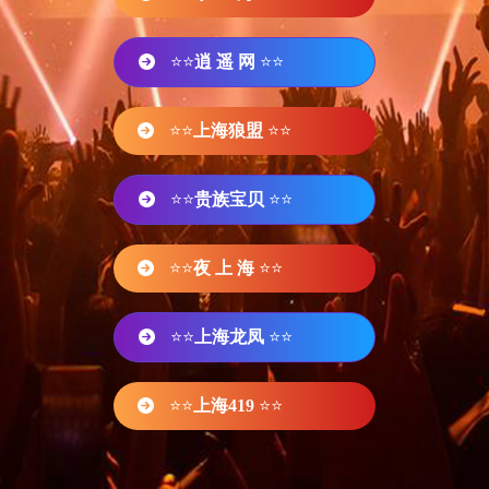
⭐⭐
逍 遥 网
⭐⭐
⭐⭐
上海狼盟
⭐⭐
⭐⭐
贵族宝贝
⭐⭐
⭐⭐
夜 上 海
⭐⭐
⭐⭐
上海龙凤
⭐⭐
⭐⭐
上海419
⭐⭐