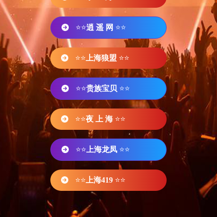
⭐⭐
逍 遥 网
⭐⭐
⭐⭐
上海狼盟
⭐⭐
⭐⭐
贵族宝贝
⭐⭐
⭐⭐
夜 上 海
⭐⭐
⭐⭐
上海龙凤
⭐⭐
⭐⭐
上海419
⭐⭐