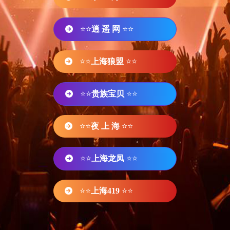
⭐⭐
逍 遥 网
⭐⭐
⭐⭐
上海狼盟
⭐⭐
⭐⭐
贵族宝贝
⭐⭐
⭐⭐
夜 上 海
⭐⭐
⭐⭐
上海龙凤
⭐⭐
⭐⭐
上海419
⭐⭐