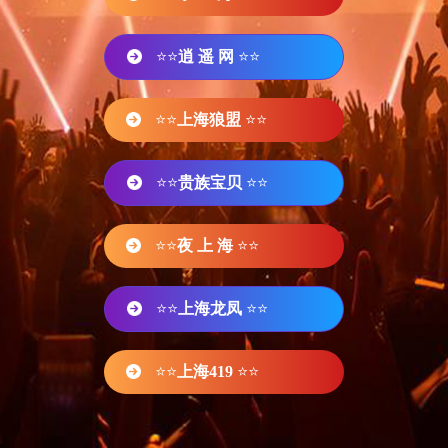
⭐⭐
逍 遥 网
⭐⭐
⭐⭐
上海狼盟
⭐⭐
⭐⭐
贵族宝贝
⭐⭐
⭐⭐
夜 上 海
⭐⭐
⭐⭐
上海龙凤
⭐⭐
⭐⭐
上海419
⭐⭐