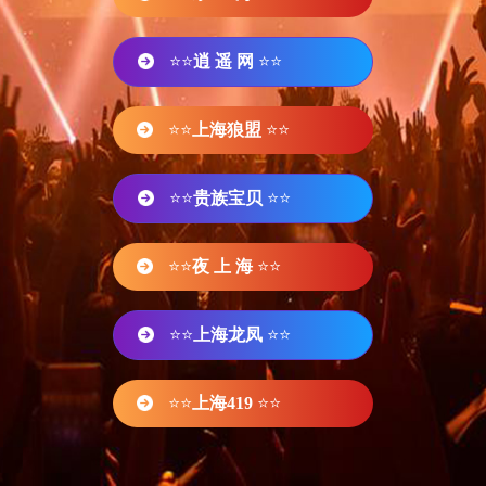
⭐⭐
逍 遥 网
⭐⭐
⭐⭐
上海狼盟
⭐⭐
⭐⭐
贵族宝贝
⭐⭐
⭐⭐
夜 上 海
⭐⭐
⭐⭐
上海龙凤
⭐⭐
⭐⭐
上海419
⭐⭐