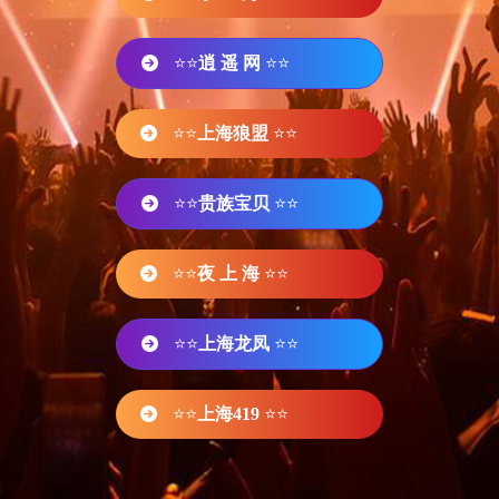
⭐⭐
逍 遥 网
⭐⭐
⭐⭐
上海狼盟
⭐⭐
⭐⭐
贵族宝贝
⭐⭐
⭐⭐
夜 上 海
⭐⭐
⭐⭐
上海龙凤
⭐⭐
⭐⭐
上海419
⭐⭐