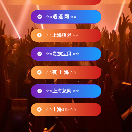
⭐⭐
逍 遥 网
⭐⭐
⭐⭐
上海狼盟
⭐⭐
⭐⭐
贵族宝贝
⭐⭐
⭐⭐
夜 上 海
⭐⭐
⭐⭐
上海龙凤
⭐⭐
⭐⭐
上海419
⭐⭐