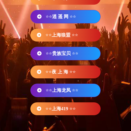
⭐⭐
逍 遥 网
⭐⭐
⭐⭐
上海狼盟
⭐⭐
⭐⭐
贵族宝贝
⭐⭐
⭐⭐
夜 上 海
⭐⭐
⭐⭐
上海龙凤
⭐⭐
⭐⭐
上海419
⭐⭐