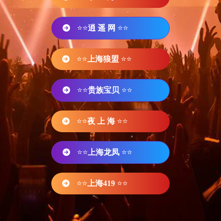
⭐⭐
逍 遥 网
⭐⭐
⭐⭐
上海狼盟
⭐⭐
⭐⭐
贵族宝贝
⭐⭐
⭐⭐
夜 上 海
⭐⭐
⭐⭐
上海龙凤
⭐⭐
⭐⭐
上海419
⭐⭐