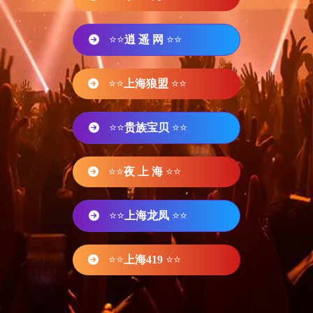
⭐⭐
逍 遥 网
⭐⭐
⭐⭐
上海狼盟
⭐⭐
⭐⭐
贵族宝贝
⭐⭐
⭐⭐
夜 上 海
⭐⭐
⭐⭐
上海龙凤
⭐⭐
⭐⭐
上海419
⭐⭐