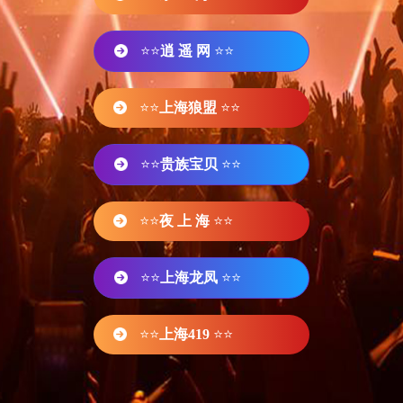
⭐⭐
逍 遥 网
⭐⭐
⭐⭐
上海狼盟
⭐⭐
⭐⭐
贵族宝贝
⭐⭐
⭐⭐
夜 上 海
⭐⭐
⭐⭐
上海龙凤
⭐⭐
⭐⭐
上海419
⭐⭐