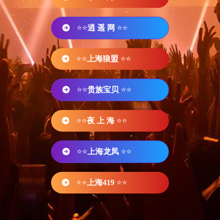
⭐⭐
逍 遥 网
⭐⭐
⭐⭐
上海狼盟
⭐⭐
⭐⭐
贵族宝贝
⭐⭐
⭐⭐
夜 上 海
⭐⭐
⭐⭐
上海龙凤
⭐⭐
⭐⭐
上海419
⭐⭐