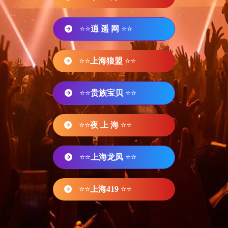
⭐⭐
逍 遥 网
⭐⭐
⭐⭐
上海狼盟
⭐⭐
⭐⭐
贵族宝贝
⭐⭐
⭐⭐
夜 上 海
⭐⭐
⭐⭐
上海龙凤
⭐⭐
⭐⭐
上海419
⭐⭐