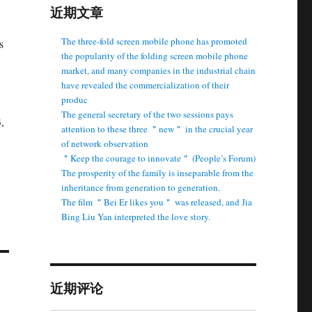
近期文章
The three-fold screen mobile phone has promoted
s
the popularity of the folding screen mobile phone
market, and many companies in the industrial chain
have revealed the commercialization of their
produc
The general secretary of the two sessions pays
,
attention to these three ＂new＂ in the crucial year
of network observation
＂Keep the courage to innovate＂ (People’s Forum)
The prosperity of the family is inseparable from the
inheritance from generation to generation.
The film ＂Bei Er likes you＂ was released, and Jia
Bing Liu Yan interpreted the love story.
近期评论