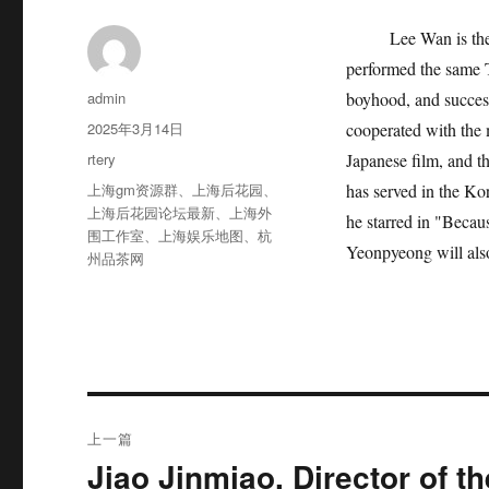
Lee Wan is the youn
performed the same T
作
admin
boyhood, and success
者
发
2025年3月14日
cooperated with the 
布
分
rtery
Japanese film, and th
于
类
标
上海gm资源群
、
上海后花园
、
has served in the Ko
签
上海后花园论坛最新
、
上海外
he starred in "Becau
围工作室
、
上海娱乐地图
、
杭
Yeonpyeong will also 
州品茶网
文
上一篇
章
Jiao Jinmiao, Director of t
上