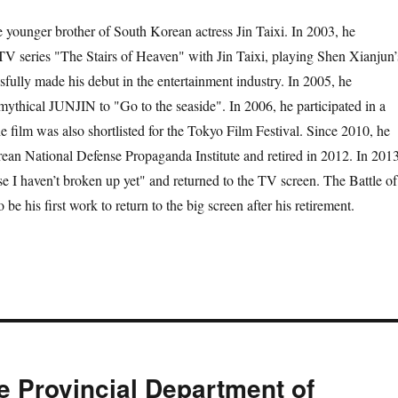
ger brother of South Korean actress Jin Taixi. In 2003, he
V series "The Stairs of Heaven" with Jin Taixi, playing Shen Xianjun’
fully made his debut in the entertainment industry. In 2005, he
mythical JUNJIN to "Go to the seaside". In 2006, he participated in a
e film was also shortlisted for the Tokyo Film Festival. Since 2010, he
rean National Defense Propaganda Institute and retired in 2012. In 2013
se I haven’t broken up yet" and returned to the TV screen. The Battle of
be his first work to return to the big screen after his retirement.
he Provincial Department of