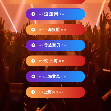
⭐⭐
逍 遥 网
⭐⭐
⭐⭐
上海狼盟
⭐⭐
⭐⭐
贵族宝贝
⭐⭐
⭐⭐
夜 上 海
⭐⭐
⭐⭐
上海龙凤
⭐⭐
⭐⭐
上海419
⭐⭐