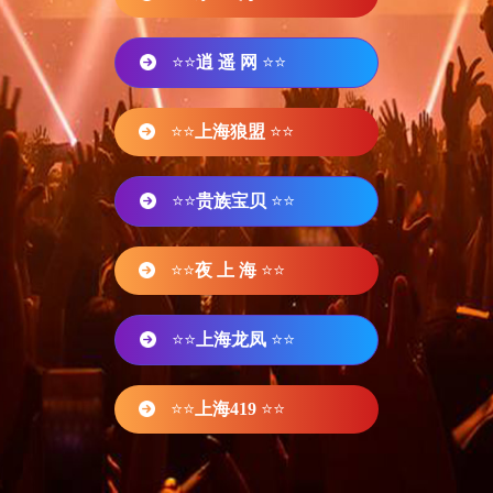
⭐⭐
逍 遥 网
⭐⭐
⭐⭐
上海狼盟
⭐⭐
⭐⭐
贵族宝贝
⭐⭐
⭐⭐
夜 上 海
⭐⭐
⭐⭐
上海龙凤
⭐⭐
⭐⭐
上海419
⭐⭐