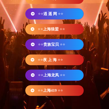
⭐⭐
逍 遥 网
⭐⭐
⭐⭐
上海狼盟
⭐⭐
⭐⭐
贵族宝贝
⭐⭐
⭐⭐
夜 上 海
⭐⭐
⭐⭐
上海龙凤
⭐⭐
⭐⭐
上海419
⭐⭐