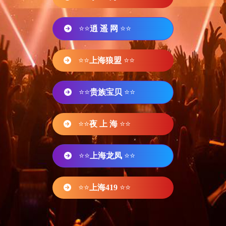
⭐⭐
逍 遥 网
⭐⭐
⭐⭐
上海狼盟
⭐⭐
⭐⭐
贵族宝贝
⭐⭐
⭐⭐
夜 上 海
⭐⭐
⭐⭐
上海龙凤
⭐⭐
⭐⭐
上海419
⭐⭐