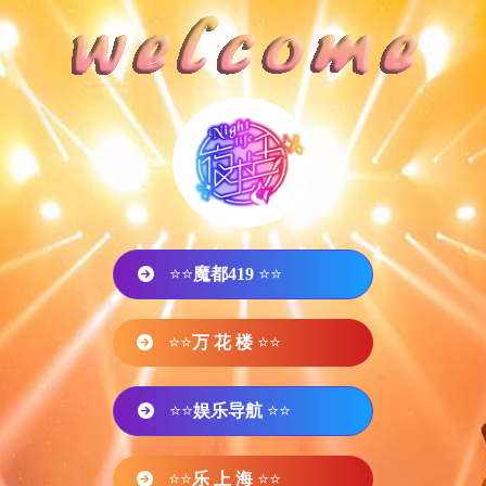
⭐⭐
魔都419
⭐⭐
⭐⭐
万 花 楼
⭐⭐
⭐⭐
娱乐导航
⭐⭐
⭐⭐
乐 上 海
⭐⭐