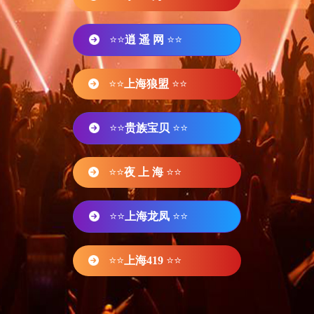
⭐⭐
逍 遥 网
⭐⭐
⭐⭐
上海狼盟
⭐⭐
⭐⭐
贵族宝贝
⭐⭐
⭐⭐
夜 上 海
⭐⭐
⭐⭐
上海龙凤
⭐⭐
⭐⭐
上海419
⭐⭐