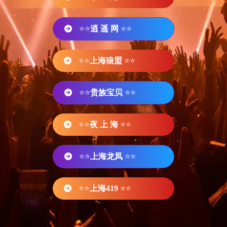
⭐⭐
逍 遥 网
⭐⭐
⭐⭐
上海狼盟
⭐⭐
⭐⭐
贵族宝贝
⭐⭐
⭐⭐
夜 上 海
⭐⭐
⭐⭐
上海龙凤
⭐⭐
⭐⭐
上海419
⭐⭐