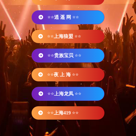
⭐⭐
逍 遥 网
⭐⭐
⭐⭐
上海狼盟
⭐⭐
⭐⭐
贵族宝贝
⭐⭐
⭐⭐
夜 上 海
⭐⭐
⭐⭐
上海龙凤
⭐⭐
⭐⭐
上海419
⭐⭐