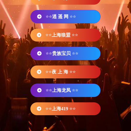
⭐⭐
逍 遥 网
⭐⭐
⭐⭐
上海狼盟
⭐⭐
⭐⭐
贵族宝贝
⭐⭐
⭐⭐
夜 上 海
⭐⭐
⭐⭐
上海龙凤
⭐⭐
⭐⭐
上海419
⭐⭐