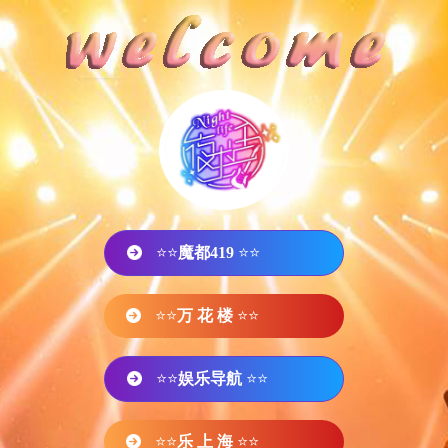
⭐⭐
魔都419
⭐⭐
⭐⭐
万 花 楼
⭐⭐
⭐⭐
娱乐导航
⭐⭐
⭐⭐
乐 上 海
⭐⭐