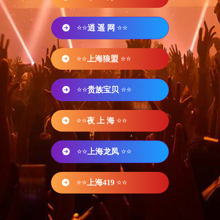
⭐⭐
逍 遥 网
⭐⭐
⭐⭐
上海狼盟
⭐⭐
⭐⭐
贵族宝贝
⭐⭐
⭐⭐
夜 上 海
⭐⭐
⭐⭐
上海龙凤
⭐⭐
⭐⭐
上海419
⭐⭐